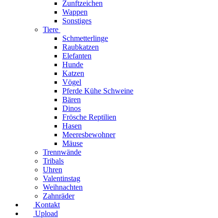
Zunftzeichen
Wappen
Sonstiges
Tiere
Schmetterlinge
Raubkatzen
Elefanten
Hunde
Katzen
Vögel
Pferde Kühe Schweine
Bären
Dinos
Frösche Reptilien
Hasen
Meeresbewohner
Mäuse
Trennwände
Tribals
Uhren
Valentinstag
Weihnachten
Zahnräder
Kontakt
Upload