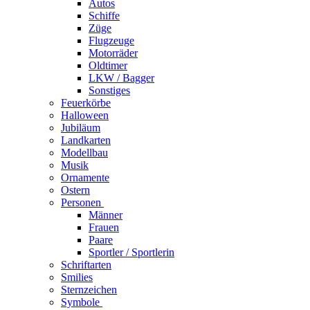
Autos
Schiffe
Züge
Flugzeuge
Motorräder
Oldtimer
LKW / Bagger
Sonstiges
Feuerkörbe
Halloween
Jubiläum
Landkarten
Modellbau
Musik
Ornamente
Ostern
Personen
Männer
Frauen
Paare
Sportler / Sportlerin
Schriftarten
Smilies
Sternzeichen
Symbole