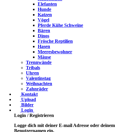
Elefanten
Hunde
Katzen
Vögel
Pferde Kühe Schweine
Bären
Dinos
Frösche Reptilien
Hasen
Meeresbewohner
Mäuse
Trennwände
Tribals
Uhren
Valentinstag
Weihnachten
Zahnräder
Kontakt
Upload
Bilder
Login
Login / Registrieren
Logge dich mit deiner E-mail Adresse oder deinem
Benutzernamen ein.