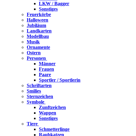
LKW / Bagger
Sonstiges
Feuerkörbe
Halloween
Jubiläum
Landkarten
Modellbau
Musik
Ornamente
Ostern
Personen
Männer
Frauen
Paare
Sportler / Sportlerin
Schriftarten
Smilies
Sternzeichen
Symbole
Zunftzeichen
Wappen
Sonstiges
Tiere
Schmetterlinge
Raubkatzen