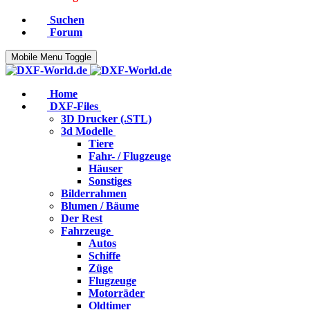
Suchen
Forum
Mobile Menu Toggle
Home
DXF-Files
3D Drucker (.STL)
3d Modelle
Tiere
Fahr- / Flugzeuge
Häuser
Sonstiges
Bilderrahmen
Blumen / Bäume
Der Rest
Fahrzeuge
Autos
Schiffe
Züge
Flugzeuge
Motorräder
Oldtimer