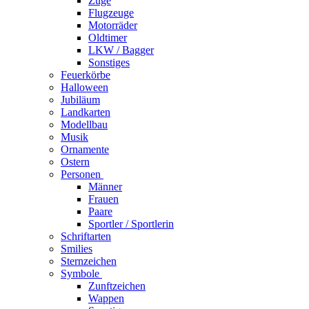
Züge
Flugzeuge
Motorräder
Oldtimer
LKW / Bagger
Sonstiges
Feuerkörbe
Halloween
Jubiläum
Landkarten
Modellbau
Musik
Ornamente
Ostern
Personen
Männer
Frauen
Paare
Sportler / Sportlerin
Schriftarten
Smilies
Sternzeichen
Symbole
Zunftzeichen
Wappen