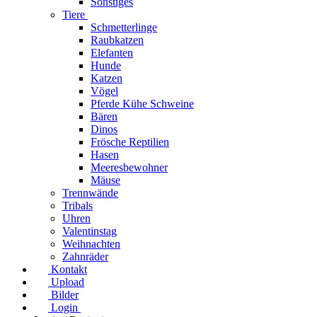
Sonstiges
Tiere
Schmetterlinge
Raubkatzen
Elefanten
Hunde
Katzen
Vögel
Pferde Kühe Schweine
Bären
Dinos
Frösche Reptilien
Hasen
Meeresbewohner
Mäuse
Trennwände
Tribals
Uhren
Valentinstag
Weihnachten
Zahnräder
Kontakt
Upload
Bilder
Login