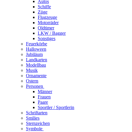
Autos
Schiffe
Züge
Flugzeuge
Motorräder
Oldtimer
LKW / Bagger
Sonstiges
Feuerkörbe
Halloween
Jubiläum
Landkarten
Modellbau
Musik
Ornamente
Ostern
Personen
Männer
Frauen
Paare
Sportler / Sportlerin
Schriftarten
Smilies
Sternzeichen
Symbole