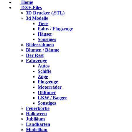
Home
DXF-Files
3D Drucker (.STL)
3d Modelle
Tiere
Fahr- / Flugzeuge
Häuser
Sonstiges
Bilderrahmen
Blumen / Bäume
Der Rest
Fahrzeuge
Autos
Schiffe
Züge
Flugzeuge
Motorräder
Oldtimer
LKW / Bagger
Sonstiges
Feuerkörbe
Halloween
Jubiläum
Landkarten
Modellbau