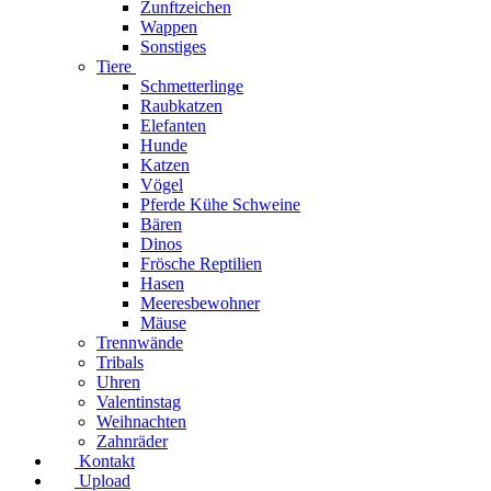
Zunftzeichen
Wappen
Sonstiges
Tiere
Schmetterlinge
Raubkatzen
Elefanten
Hunde
Katzen
Vögel
Pferde Kühe Schweine
Bären
Dinos
Frösche Reptilien
Hasen
Meeresbewohner
Mäuse
Trennwände
Tribals
Uhren
Valentinstag
Weihnachten
Zahnräder
Kontakt
Upload