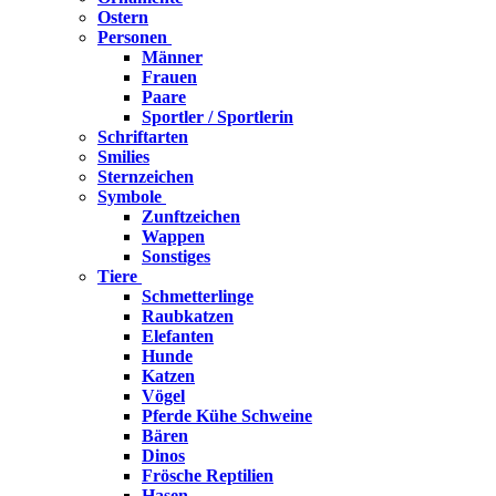
Ostern
Personen
Männer
Frauen
Paare
Sportler / Sportlerin
Schriftarten
Smilies
Sternzeichen
Symbole
Zunftzeichen
Wappen
Sonstiges
Tiere
Schmetterlinge
Raubkatzen
Elefanten
Hunde
Katzen
Vögel
Pferde Kühe Schweine
Bären
Dinos
Frösche Reptilien
Hasen