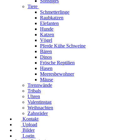
Sonstiges
Tiere
Schmetterlinge
Raubkatzen
Elefanten
Hunde
Katzen
Vögel
Pferde Kühe Schweine
Bären
Dinos
Frösche Reptilien
Hasen
Meeresbewohner
Mäuse
Trennwände
Tribals
Uhren
Valentinstag
Weihnachten
Zahnräder
Kontakt
Upload
Bilder
Login