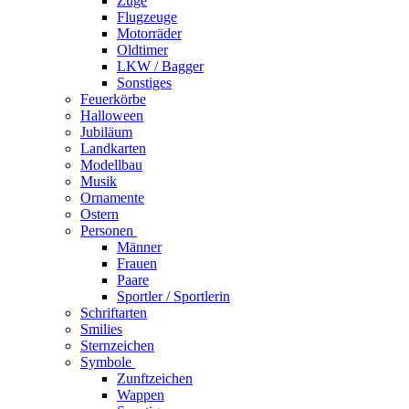
Züge
Flugzeuge
Motorräder
Oldtimer
LKW / Bagger
Sonstiges
Feuerkörbe
Halloween
Jubiläum
Landkarten
Modellbau
Musik
Ornamente
Ostern
Personen
Männer
Frauen
Paare
Sportler / Sportlerin
Schriftarten
Smilies
Sternzeichen
Symbole
Zunftzeichen
Wappen