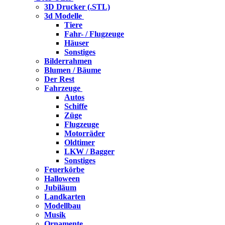
3D Drucker (.STL)
3d Modelle
Tiere
Fahr- / Flugzeuge
Häuser
Sonstiges
Bilderrahmen
Blumen / Bäume
Der Rest
Fahrzeuge
Autos
Schiffe
Züge
Flugzeuge
Motorräder
Oldtimer
LKW / Bagger
Sonstiges
Feuerkörbe
Halloween
Jubiläum
Landkarten
Modellbau
Musik
Ornamente