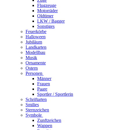
Züge
Flugzeuge
Motorräder
Oldtimer
LKW / Bagger
Sonstiges
Feuerkörbe
Halloween
Jubiläum
Landkarten
Modellbau
Musik
Ornamente
Ostern
Personen
Männer
Frauen
Paare
Sportler / Sportlerin
Schriftarten
Smilies
Sternzeichen
Symbole
Zunftzeichen
Wappen