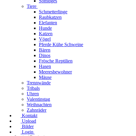
Sonstiges
Tiere
Schmetterlinge
Raubkatzen
Elefanten
Hunde
Katzen
Vögel
Pferde Kühe Schweine
Bären
Dinos
Frösche Reptilien
Hasen
Meeresbewohner
Mäuse
Trennwände
Tribals
Uhren
Valentinstag
Weihnachten
Zahnräder
Kontakt
Upload
Bilder
Login