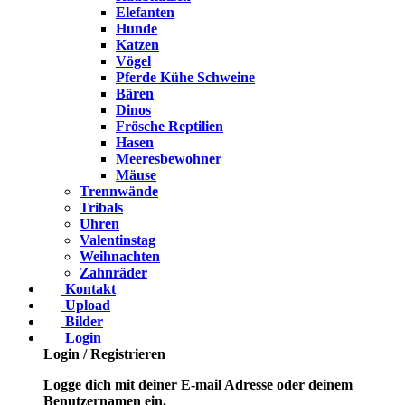
Elefanten
Hunde
Katzen
Vögel
Pferde Kühe Schweine
Bären
Dinos
Frösche Reptilien
Hasen
Meeresbewohner
Mäuse
Trennwände
Tribals
Uhren
Valentinstag
Weihnachten
Zahnräder
Kontakt
Upload
Bilder
Login
Login / Registrieren
Logge dich mit deiner E-mail Adresse oder deinem
Benutzernamen ein.