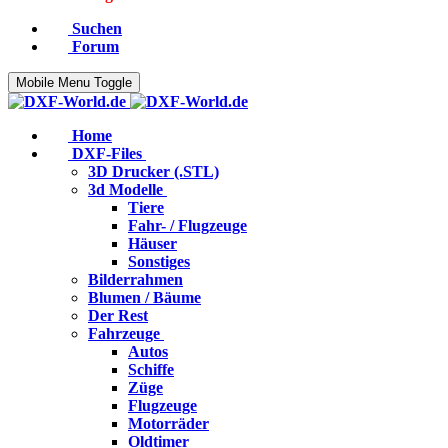
Suchen
Forum
Mobile Menu Toggle
Home
DXF-Files
3D Drucker (.STL)
3d Modelle
Tiere
Fahr- / Flugzeuge
Häuser
Sonstiges
Bilderrahmen
Blumen / Bäume
Der Rest
Fahrzeuge
Autos
Schiffe
Züge
Flugzeuge
Motorräder
Oldtimer