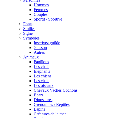
Personnes
Hommes
Femmes
Couples
Sportif / Sportive
Fonts
Smilies
Signe
Symboles
Inscrivez guilde
écusson
Autres
Animaux
Papillons
Les chats
Elephants
Les chiens
Les chats
Les oiseaux
Chevaux Vaches Cochons
Bears
Dinosaures
Grenouilles / Reptiles
Lapins
Créatures de la mer