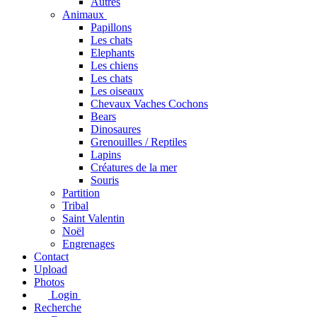
Autres
Animaux
Papillons
Les chats
Elephants
Les chiens
Les chats
Les oiseaux
Chevaux Vaches Cochons
Bears
Dinosaures
Grenouilles / Reptiles
Lapins
Créatures de la mer
Souris
Partition
Tribal
Saint Valentin
Noël
Engrenages
Contact
Upload
Photos
Login
Recherche