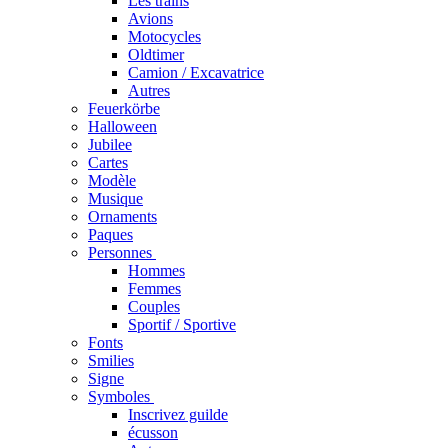
Les trains
Avions
Motocycles
Oldtimer
Camion / Excavatrice
Autres
Feuerkörbe
Halloween
Jubilee
Cartes
Modèle
Musique
Ornaments
Paques
Personnes
Hommes
Femmes
Couples
Sportif / Sportive
Fonts
Smilies
Signe
Symboles
Inscrivez guilde
écusson