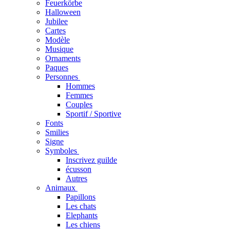
Feuerkörbe
Halloween
Jubilee
Cartes
Modèle
Musique
Ornaments
Paques
Personnes
Hommes
Femmes
Couples
Sportif / Sportive
Fonts
Smilies
Signe
Symboles
Inscrivez guilde
écusson
Autres
Animaux
Papillons
Les chats
Elephants
Les chiens