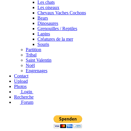
Les chats
Les oiseaux
Chevaux Vaches Cochons
Bears
Dinosaures
Grenouilles / Reptiles
Lapins
Créatures de la mer
Souris
Partition
Tribal
Saint Valentin
Noël
Engrenages
Contact
Upload
Photos
Login
Recherche
Forum