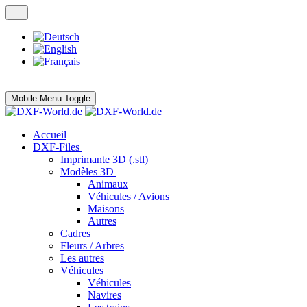
Mobile Menu Toggle
Accueil
DXF-Files
Imprimante 3D (.stl)
Modèles 3D
Animaux
Véhicules / Avions
Maisons
Autres
Cadres
Fleurs / Arbres
Les autres
Véhicules
Véhicules
Navires