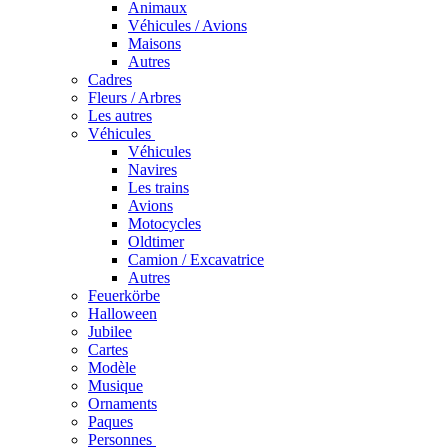
Animaux
Véhicules / Avions
Maisons
Autres
Cadres
Fleurs / Arbres
Les autres
Véhicules
Véhicules
Navires
Les trains
Avions
Motocycles
Oldtimer
Camion / Excavatrice
Autres
Feuerkörbe
Halloween
Jubilee
Cartes
Modèle
Musique
Ornaments
Paques
Personnes