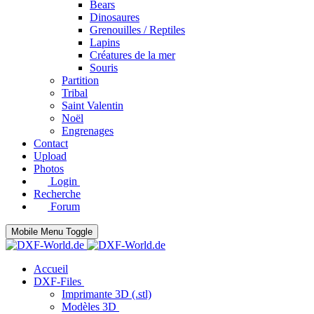
Bears
Dinosaures
Grenouilles / Reptiles
Lapins
Créatures de la mer
Souris
Partition
Tribal
Saint Valentin
Noël
Engrenages
Contact
Upload
Photos
Login
Recherche
Forum
Mobile Menu Toggle
Accueil
DXF-Files
Imprimante 3D (.stl)
Modèles 3D