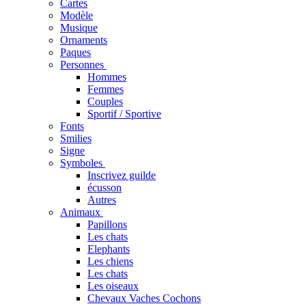
Cartes
Modèle
Musique
Ornaments
Paques
Personnes
Hommes
Femmes
Couples
Sportif / Sportive
Fonts
Smilies
Signe
Symboles
Inscrivez guilde
écusson
Autres
Animaux
Papillons
Les chats
Elephants
Les chiens
Les chats
Les oiseaux
Chevaux Vaches Cochons