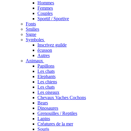
Hommes
Femmes
Couples
Sportif / Sportive
Fonts
Smilies
Signe
Symboles
Inscrivez guilde
écusson
Autres
Animaux
Papillons
Les chats
Elephants
Les chiens
Les chats
Les oiseaux
Chevaux Vaches Cochons
Bears
Dinosaures
Grenouilles / Reptiles
Lapins
Créatures de la mer
Souris