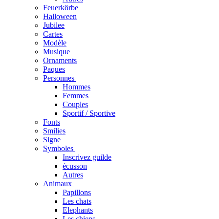
Feuerkörbe
Halloween
Jubilee
Cartes
Modèle
Musique
Ornaments
Paques
Personnes
Hommes
Femmes
Couples
Sportif / Sportive
Fonts
Smilies
Signe
Symboles
Inscrivez guilde
écusson
Autres
Animaux
Papillons
Les chats
Elephants
Les chiens