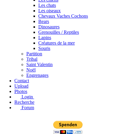
Les chats
Les oiseaux
Chevaux Vaches Cochons
Bears
Dinosaures
Grenouilles / Reptiles
Lapins
Créatures de la mer
Souris
Partition
Tribal
Saint Valentin
Noël
Engrenages
Contact
Upload
Photos
Login
Recherche
Forum