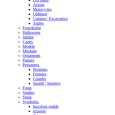
Les trains
Avions
Motocycles
Oldtimer
Camion / Excavatrice
Autres
Feuerkörbe
Halloween
Jubilee
Cartes
Modèle
Musique
Ornaments
Paques
Personnes
Hommes
Femmes
Couples
Sportif / Sportive
Fonts
Smilies
Signe
Symboles
Inscrivez guilde
écusson