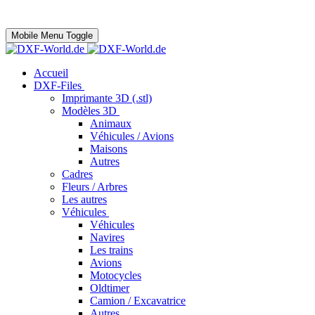
Mobile Menu Toggle
Accueil
DXF-Files
Imprimante 3D (.stl)
Modèles 3D
Animaux
Véhicules / Avions
Maisons
Autres
Cadres
Fleurs / Arbres
Les autres
Véhicules
Véhicules
Navires
Les trains
Avions
Motocycles
Oldtimer
Camion / Excavatrice
Autres