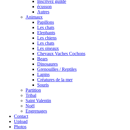
Inscrivez guilde
écusson
Autres
Animaux
Papillons
Les chats
Elephants
Les chiens
Les chats
Les oiseaux
Chevaux Vaches Cochons
Bears
Dinosaures
Grenouilles / Reptiles
Lapins
Créatures de la mer
Souris
Partition
Tribal
Saint Valentin
Noël
Engrenages
Contact
Upload
Photos