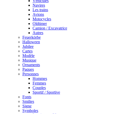
Véhicules
Navires
Les trains
Avions
Motocycles
Oldtimer
Camion / Excavatrice
Autres
Feuerkörbe
Halloween
Jubilee
Cartes
Modèle
Musique
Ornaments
Paques
Personnes
Hommes
Femmes
Couples
Sportif / Sportive
Fonts
Smilies
Signe
Symboles