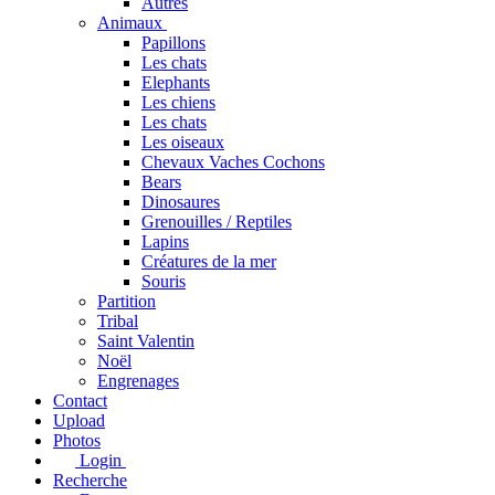
Autres
Animaux
Papillons
Les chats
Elephants
Les chiens
Les chats
Les oiseaux
Chevaux Vaches Cochons
Bears
Dinosaures
Grenouilles / Reptiles
Lapins
Créatures de la mer
Souris
Partition
Tribal
Saint Valentin
Noël
Engrenages
Contact
Upload
Photos
Login
Recherche