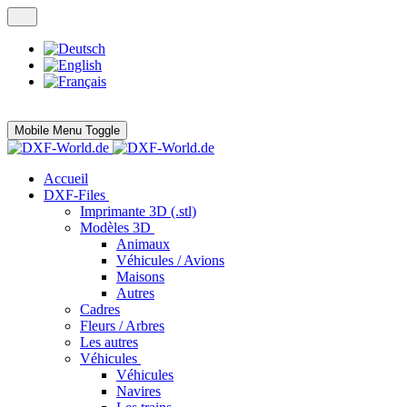
Mobile Menu Toggle
Accueil
DXF-Files
Imprimante 3D (.stl)
Modèles 3D
Animaux
Véhicules / Avions
Maisons
Autres
Cadres
Fleurs / Arbres
Les autres
Véhicules
Véhicules
Navires