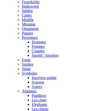
Feuerkörbe
Halloween
Jubilee
Cartes
Modèle
Musique
Ornaments
Paques
Personnes
Hommes
Femmes
Couples
Sportif / Sportive
Fonts
Smilies
Signe
Symboles
Inscrivez guilde
écusson
Autres
Animaux
Papillons
Les chats
Elephants
Les chiens