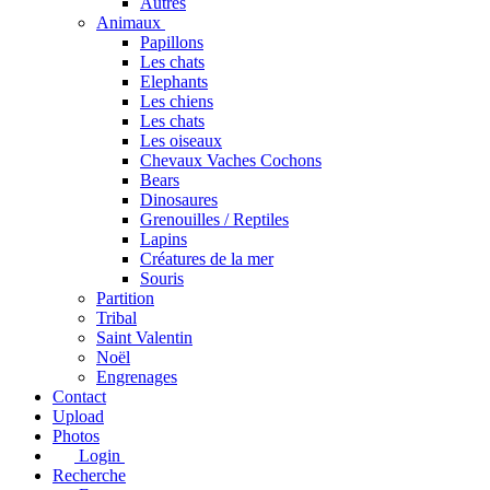
Autres
Animaux
Papillons
Les chats
Elephants
Les chiens
Les chats
Les oiseaux
Chevaux Vaches Cochons
Bears
Dinosaures
Grenouilles / Reptiles
Lapins
Créatures de la mer
Souris
Partition
Tribal
Saint Valentin
Noël
Engrenages
Contact
Upload
Photos
Login
Recherche