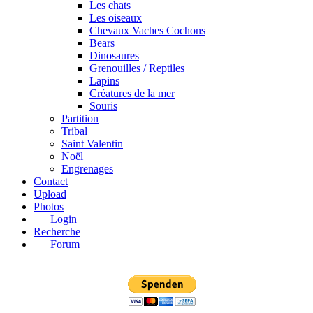
Les chats
Les oiseaux
Chevaux Vaches Cochons
Bears
Dinosaures
Grenouilles / Reptiles
Lapins
Créatures de la mer
Souris
Partition
Tribal
Saint Valentin
Noël
Engrenages
Contact
Upload
Photos
Login
Recherche
Forum