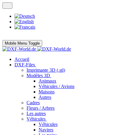
Mobile Menu Toggle
Accueil
DXF-Files
Imprimante 3D (.stl)
Modèles 3D
Animaux
Véhicules / Avions
Maisons
Autres
Cadres
Fleurs / Arbres
Les autres
Véhicules
Véhicules
Navires