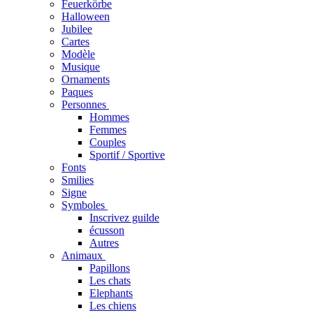
Feuerkörbe
Halloween
Jubilee
Cartes
Modèle
Musique
Ornaments
Paques
Personnes
Hommes
Femmes
Couples
Sportif / Sportive
Fonts
Smilies
Signe
Symboles
Inscrivez guilde
écusson
Autres
Animaux
Papillons
Les chats
Elephants
Les chiens