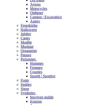
Les trains
Avions
Motocycles
Oldtimer
Camion / Excavatrice
Autres
Feuerkörbe
Halloween
Jubilee
Cartes
Modèle
Musique
Ornaments
Paques
Personnes
Hommes
Femmes
Couples
Sportif / Sportive
Fonts
Smilies
Signe
Symboles
Inscrivez guilde
écusson