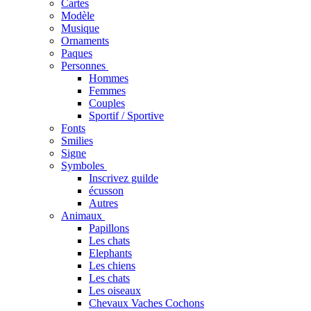
Cartes
Modèle
Musique
Ornaments
Paques
Personnes
Hommes
Femmes
Couples
Sportif / Sportive
Fonts
Smilies
Signe
Symboles
Inscrivez guilde
écusson
Autres
Animaux
Papillons
Les chats
Elephants
Les chiens
Les chats
Les oiseaux
Chevaux Vaches Cochons