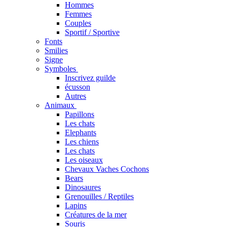
Hommes
Femmes
Couples
Sportif / Sportive
Fonts
Smilies
Signe
Symboles
Inscrivez guilde
écusson
Autres
Animaux
Papillons
Les chats
Elephants
Les chiens
Les chats
Les oiseaux
Chevaux Vaches Cochons
Bears
Dinosaures
Grenouilles / Reptiles
Lapins
Créatures de la mer
Souris