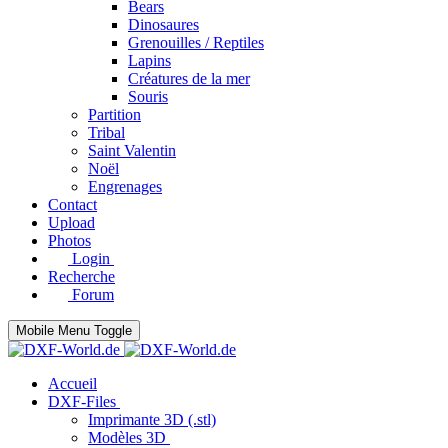
Bears
Dinosaures
Grenouilles / Reptiles
Lapins
Créatures de la mer
Souris
Partition
Tribal
Saint Valentin
Noël
Engrenages
Contact
Upload
Photos
Login
Recherche
Forum
Mobile Menu Toggle
Accueil
DXF-Files
Imprimante 3D (.stl)
Modèles 3D