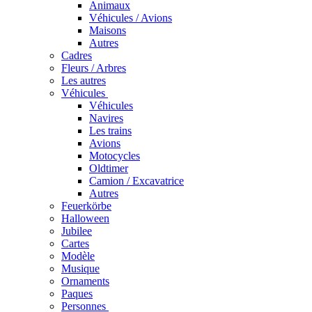
Animaux
Véhicules / Avions
Maisons
Autres
Cadres
Fleurs / Arbres
Les autres
Véhicules
Véhicules
Navires
Les trains
Avions
Motocycles
Oldtimer
Camion / Excavatrice
Autres
Feuerkörbe
Halloween
Jubilee
Cartes
Modèle
Musique
Ornaments
Paques
Personnes