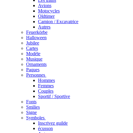
Les trains
Avions
Motocycles
Oldtimer
Camion / Excavatrice
Autres
Feuerkörbe
Halloween
Jubilee
Cartes
Modèle
Musique
Ornaments
Paques
Personnes
Hommes
Femmes
Couples
Sportif / Sportive
Fonts
Smilies
Signe
Symboles
Inscrivez guilde
écusson