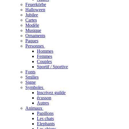
Feuerkörbe
Halloween
Jubilee
Cartes
Modèle
Musique
Ornaments
Paques
Personnes
Hommes
Femmes
Couples
Sportif / Sportive
Fonts
Smilies
Signe
Symboles
Inscrivez guilde
écusson
Autres
Animaux
Papillons
Les chats
Elephants
Les chiens