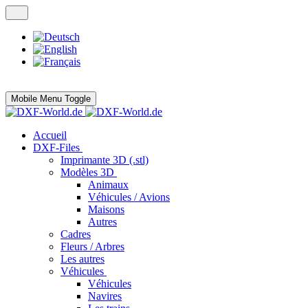
Mobile Menu Toggle
Accueil
DXF-Files
Imprimante 3D (.stl)
Modèles 3D
Animaux
Véhicules / Avions
Maisons
Autres
Cadres
Fleurs / Arbres
Les autres
Véhicules
Véhicules
Navires