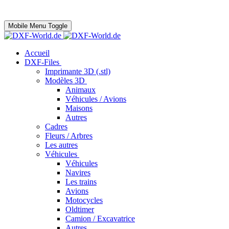
Mobile Menu Toggle
Accueil
DXF-Files
Imprimante 3D (.stl)
Modèles 3D
Animaux
Véhicules / Avions
Maisons
Autres
Cadres
Fleurs / Arbres
Les autres
Véhicules
Véhicules
Navires
Les trains
Avions
Motocycles
Oldtimer
Camion / Excavatrice
Autres