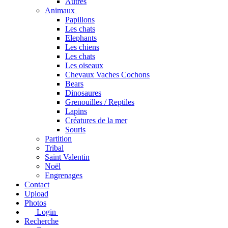
Autres
Animaux
Papillons
Les chats
Elephants
Les chiens
Les chats
Les oiseaux
Chevaux Vaches Cochons
Bears
Dinosaures
Grenouilles / Reptiles
Lapins
Créatures de la mer
Souris
Partition
Tribal
Saint Valentin
Noël
Engrenages
Contact
Upload
Photos
Login
Recherche