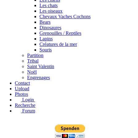
Les chats
Les oiseaux
Chevaux Vaches Cochons
Bears
Dinosaures
Grenouilles / Reptiles
Lapins
Créatures de la mer
Souris
Partition
Tribal
Saint Valentin
Noël
Engrenages
Contact
Upload
Photos
Login
Recherche
Forum