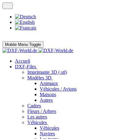
Mobile Menu Toggle
Accueil
DXF-Files
Imprimante 3D (.stl)
Modèles 3D
Animaux
Véhicules / Avions
Maisons
Autres
Cadres
Fleurs / Arbres
Les autres
Véhicules
Véhicules
Navires