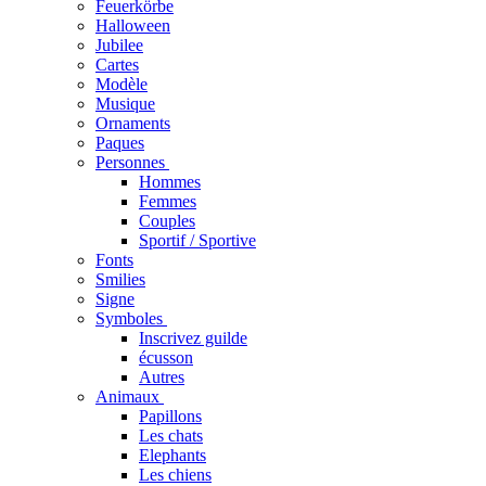
Feuerkörbe
Halloween
Jubilee
Cartes
Modèle
Musique
Ornaments
Paques
Personnes
Hommes
Femmes
Couples
Sportif / Sportive
Fonts
Smilies
Signe
Symboles
Inscrivez guilde
écusson
Autres
Animaux
Papillons
Les chats
Elephants
Les chiens