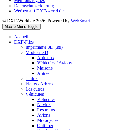
Mentions légales
Datenschutzerklärung
Werben auf DXF-world.de
© DXF-World.de 2026, Powered by
WebSmart
Mobile Menu Toggle
Accueil
DXF-Files
Imprimante 3D (.stl)
Modèles 3D
Animaux
Véhicules / Avions
Maisons
Autres
Cadres
Fleurs / Arbres
Les autres
Véhicules
Véhicules
Navires
Les trains
Avions
Motocycles
Oldtimer