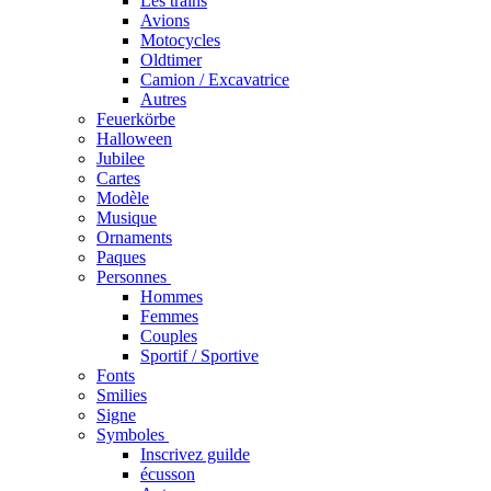
Les trains
Avions
Motocycles
Oldtimer
Camion / Excavatrice
Autres
Feuerkörbe
Halloween
Jubilee
Cartes
Modèle
Musique
Ornaments
Paques
Personnes
Hommes
Femmes
Couples
Sportif / Sportive
Fonts
Smilies
Signe
Symboles
Inscrivez guilde
écusson