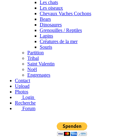
Les chats
Les oiseaux
Chevaux Vaches Cochons
Bears
Dinosaures
Grenouilles / Reptiles
Lapins
Créatures de la mer
Souris
Partition
Tribal
Saint Valentin
Noël
Engrenages
Contact
Upload
Photos
Login
Recherche
Forum