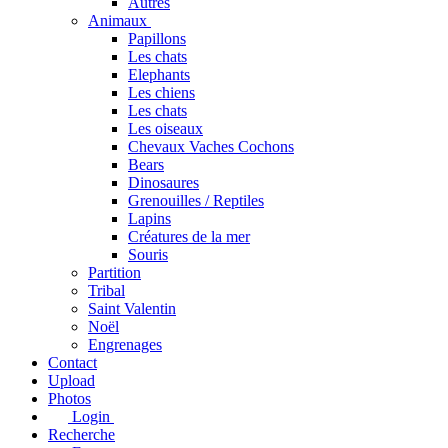
Autres
Animaux
Papillons
Les chats
Elephants
Les chiens
Les chats
Les oiseaux
Chevaux Vaches Cochons
Bears
Dinosaures
Grenouilles / Reptiles
Lapins
Créatures de la mer
Souris
Partition
Tribal
Saint Valentin
Noël
Engrenages
Contact
Upload
Photos
Login
Recherche