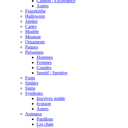
Camion / Excavatrice
Autres
Feuerkörbe
Halloween
Jubilee
Cartes
Modèle
Musique
Ornaments
Paques
Personnes
Hommes
Femmes
Couples
Sportif / Sportive
Fonts
Smilies
Signe
Symboles
Inscrivez guilde
écusson
Autres
Animaux
Papillons
Les chats